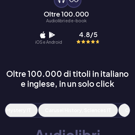
Oltre 100.000
Audiolibri ed e-book
4.8/5
iOS e Android
Oltre 100.000 di titoli in italiano
e inglese, in un solo click
 & Mystery IT
Carusel History, Sciences IT
Car
Audiolibri